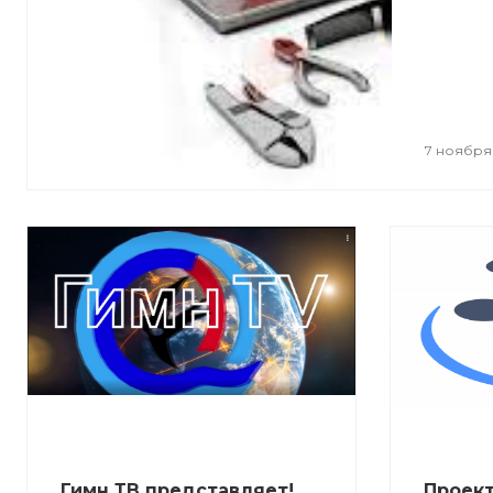
7 ноября
Гимн ТВ представляет!
Проек