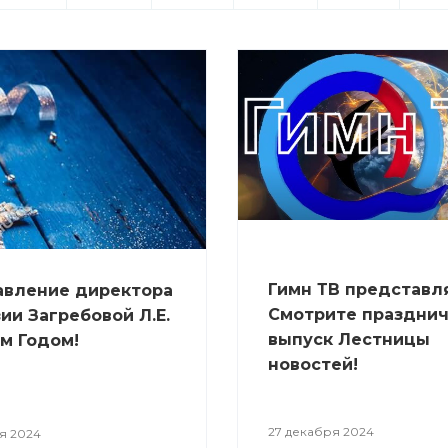
Гимн ТВ представля
авлениe директора
Смотрите праздни
ии Загребовой Л.Е.
выпуск Лестницы
м Годом!
новостей!
27 декабря 2024
я 2024