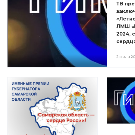
ТВ пр
заклю
«Летне
ЛМШ «
2024, 
сердца
2 июля 2