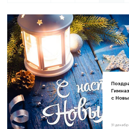
Поздр
Гимназ
с Новы
31 декабр