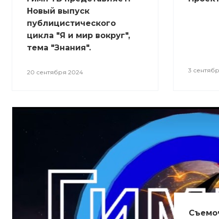
Новый выпуск
публицистического
цикла "Я и мир вокруг",
тема "Знания".
3 сентяб
20 сентября 2024
Съемоч