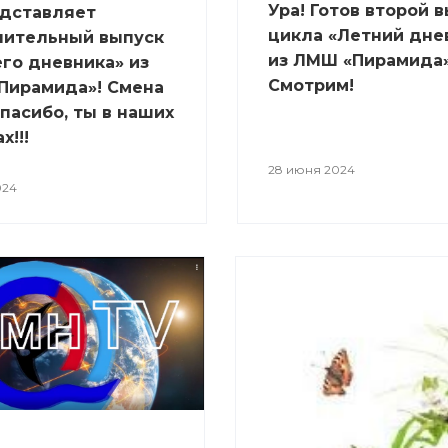
Ура! Готов второй 
едставляет
цикла «Летний дне
чительный выпуск
из ЛМШ «Пирамида»!
го дневника» из
Смотрим!
Пирамида»! Смена
спасибо, ты в наших
х!!!
28 июня 2024
024