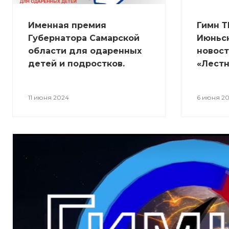
Именная премия
Гимн Т
Губернатора Самарской
Июньс
области для одаренных
новост
детей и подростков.
«Лестн
11 июня 2024
6 июня 2