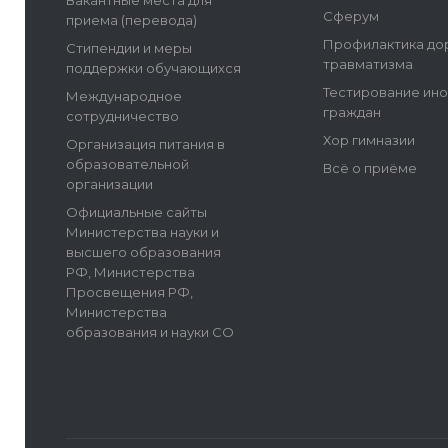
Вакантные места для
Сферум
приема (перевода)
Профилактика до
Стипендии и меры
травматизма
поддержки обучающихся
Тестирование ин
Международное
граждан
сотрудничество
Хор гимназии
Организация питания в
образовательной
Всё о приёме
организации
Официальные сайты
Министерства науки и
высшего образования
РФ, Министерства
Просвещения РФ,
Министерства
образования и науки СО