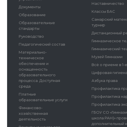
Наставничество
Документы
Классы БАС
Образование
Самарский матем
Образовательные
турнир
стандарты
Дистанционный р
Руководство
Гимназическое т
Педагогический состав
Гимназический те
Материально-
Музей Гимназии
техническое
обеспечение и
Всё о приеме в 1-
оснащенность
Цифровая гигиен
образовательного
процесса. Доступная
Азбука права
среда
Профилактика пр
Платные
Профилактика на
образовательные услуги
Профилактика эк
Финансово-
ГБОУ СО «Гимнази
хозяйственная
школа РАН)» пров
деятельность
дополнительный 