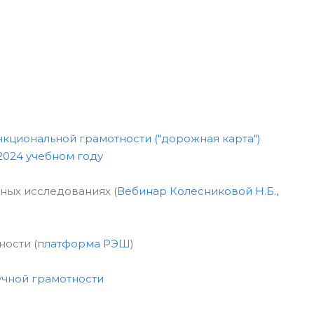
кциональной грамотности ("дорожная карта")
2024 учебном году
ных исследованиях (
Вебинар Колесниковой Н.Б.,
ости (
платформа РЭШ
)
учной грамотности