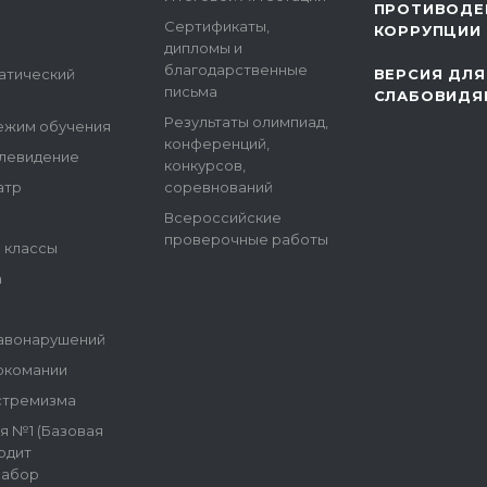
ПРОТИВОДЕ
Сертификаты,
КОРРУПЦИИ
дипломы и
благодарственные
атический
ВЕРСИЯ ДЛЯ
письма
СЛАБОВИДЯ
Результаты олимпиад,
ежим обучения
конференций,
елевидение
конкурсов,
атр
соревнований
Всероссийские
проверочные работы
е классы
а
авонарушений
ркомании
стремизма
я №1 (Базовая
одит
набор