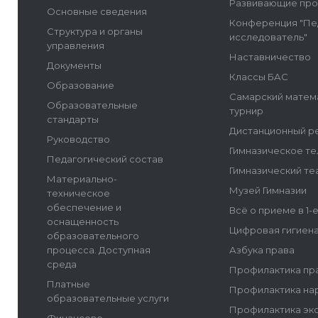
Развивающие пр
Основные сведения
Конференция "Пе
Структура и органы
исследователь"
управления
Наставничество
Документы
Классы БАС
Образование
Самарский матем
Образовательные
турнир
стандарты
Дистанционный р
Руководство
Гимназическое т
Педагогический состав
Гимназический те
Материально-
Музей Гимназии
техническое
обеспечение и
Всё о приеме в 1-
оснащенность
Цифровая гигиен
образовательного
процесса. Доступная
Азбука права
среда
Профилактика пр
Платные
Профилактика на
образовательные услуги
Профилактика эк