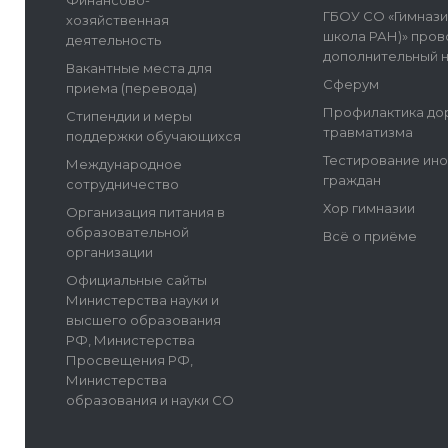
Финансово-
ГБОУ СО «Гимнази
хозяйственная
школа РАН)» пров
деятельность
дополнительный 
Вакантные места для
Сферум
приема (перевода)
Профилактика до
Стипендии и меры
травматизма
поддержки обучающихся
Тестирование ин
Международное
граждан
сотрудничество
Хор гимназии
Организация питания в
образовательной
Всё о приёме
организации
Официальные сайты
Министерства науки и
высшего образования
РФ, Министерства
Просвещения РФ,
Министерства
образования и науки СО