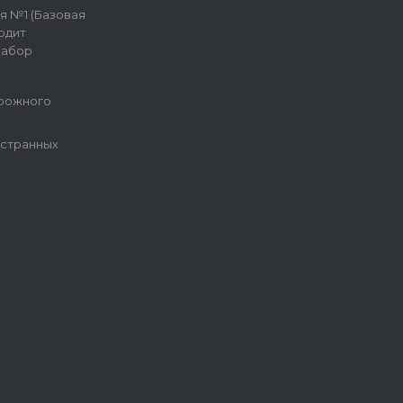
я №1 (Базовая
одит
набор
рожного
остранных