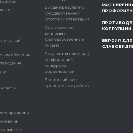
ограммы
РАСШИРЕНН
Высшие результаты
дагог-
ПРОФОРИЕН
Государственной
Итоговой Аттестации
ПРОТИВОДЕ
Сертификаты,
КОРРУПЦИИ
дипломы и
благодарственные
атический
ВЕРСИЯ ДЛЯ
письма
СЛАБОВИДЯ
Результаты олимпиад,
ежим обучения
конференций,
елевидение
конкурсов,
атр
соревнований
Всероссийские
проверочные работы
е классы
а
авонарушений
ркомании
стремизма