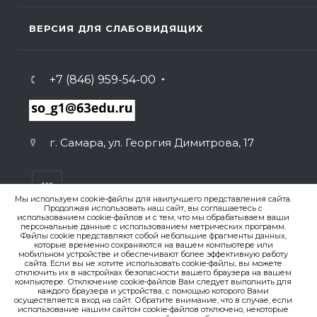
ВЕРСИЯ ДЛЯ СЛАБОВИДЯЩИХ
+7 (846) 959-54-00
г. Самара, ул. Георгия Димитрова, 17
Мы используем cookie-файлы для наилучшего представления сайта.
Продолжая использовать наш сайт, вы соглашаетесь с
использованием cookie-файлов и с тем, что мы обрабатываем ваши
персональные данные с использованием метрических программ.
ВЕРСИЯ ДЛЯ ПЕЧАТИ
Файлы cookie представляют собой небольшие фрагменты данных,
которые временно сохраняются на вашем компьютере или
ПОЛИТИКА КОНФИДЕНЦИАЛЬНОСТИ
мобильном устройстве и обеспечивают более эффективную работу
сайта. Если вы не хотите использовать cookie-файлы, вы можете
отключить их в настройках безопасности вашего браузера на вашем
компьютере. Отключение cookie-файлов Вам следует выполнить для
© 2007-2026. , ГБОУ СО «Гимназия № 1 (Базовая школа
каждого браузера и устройства, с помощью которого Вами
РАН)»
осуществляется вход на сайт. Обратите внимание, что в случае, если
Создание сайта
использование нашим сайтом cookie-файлов отключено, некоторые