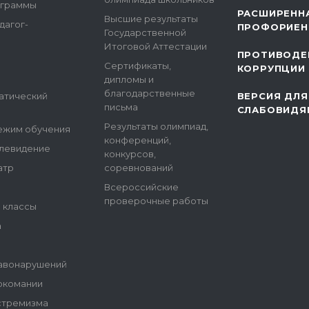
ограммы
РАСШИРЕНН
Высшие результаты
дагог-
ПРОФОРИЕН
Государственной
Итоговой Аттестации
ПРОТИВОДЕ
Сертификаты,
КОРРУПЦИИ
дипломы и
благодарственные
атический
ВЕРСИЯ ДЛЯ
письма
СЛАБОВИДЯ
Результаты олимпиад,
ежим обучения
конференций,
елевидение
конкурсов,
атр
соревнований
Всероссийские
проверочные работы
е классы
а
авонарушений
ркомании
стремизма