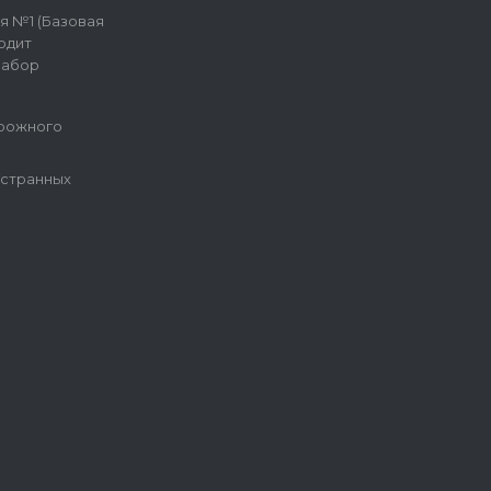
я №1 (Базовая
одит
набор
рожного
остранных