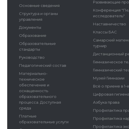
Развивающие пр
Основные сведения
Конференция "Пе
Структура и органы
исследователь"
управления
Наставничество
Документы
Классы БАС
Образование
Самарский матем
Образовательные
турнир
стандарты
Дистанционный р
Руководство
Гимназическое т
Педагогический состав
Гимназический те
Материально-
Музей Гимназии
техническое
обеспечение и
Всё о приеме в 1-
оснащенность
Цифровая гигиен
образовательного
процесса. Доступная
Азбука права
среда
Профилактика пр
Платные
Профилактика на
образовательные услуги
Профилактика эк