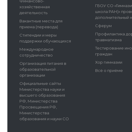
Финансово-
ГБОУ СО «Гимнази
хозяйственная
школа РАН)» пров
деятельность
дополнительный 
Вакантные места для
Сферум
приема (перевода)
Профилактика до
Стипендии и меры
травматизма
поддержки обучающихся
Тестирование ин
Международное
граждан
сотрудничество
Хор гимназии
Организация питания в
образовательной
Всё о приёме
организации
Официальные сайты
Министерства науки и
высшего образования
РФ, Министерства
Просвещения РФ,
Министерства
образования и науки СО