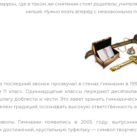
перрон, где в таком же смятении стоят родители, учител
нельзя. Нужно ехать вперёд с незнакомыми по
 последний звонок прозвучал в стенах гимназии в 19
 и 11 класс. Одиннадцатые классы передают десятик
шпагу доблести и чести. Это завет хранить гимназичес
лем традиций, осознавать высокую ответственность з
волы Гимназии появились в 2005 году: выпускн
 достижений, хрустальную туфельку — символ творчест