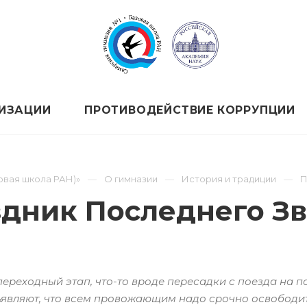
НИЗАЦИИ
ПРОТИВОДЕЙСТВИЕ КОРРУПЦИИ
овая школа РАН)»
О гимназии
История и традиции
П
дник Последнего З
переходный этап, что-то вроде пересадки с поезда на п
ъявляют, что всем провожающим надо срочно освободить