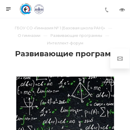
ГБОУ СО «Гимназия № 1 (Базовая школа РАН)»
О гимназии
Развивающие программы
Интеллект-форум
Развивающие программы