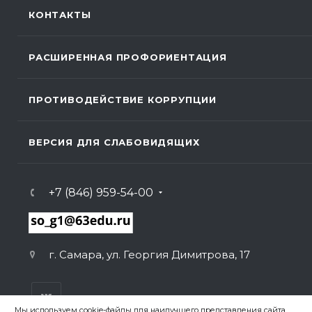
КОНТАКТЫ
РАСШИРЕННАЯ ПРОФОРИЕНТАЦИЯ
ПРОТИВОДЕЙСТВИЕ КОРРУПЦИИ
ВЕРСИЯ ДЛЯ СЛАБОВИДЯЩИХ
+7 (846) 959-54-00
г. Самара, ул. Георгия Димитрова, 17
Мы используем cookie-файлы для наилучшего представления сайта.