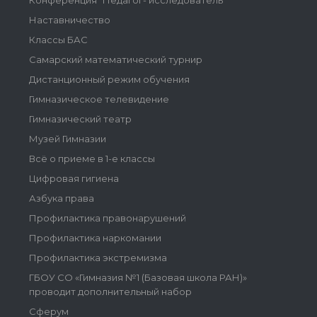
Наставничество
Классы БАС
Самарский математический турнир
Дистанционный режим обучения
Гимназическое телевидение
Гимназический театр
Музей Гимназии
Всё о приеме в 1-е классы
Цифровая гигиена
Азбука права
Профилактика правонарушений
Профилактика наркомании
Профилактика экстремизма
ГБОУ СО «Гимназия №1 (Базовая школа РАН)»
проводит дополнительный набор
Сферум