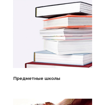
Предметные школы