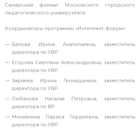
Самарский филиал Московского городского
педагогического университета.
Координаторы программы «Интеллект-форум»:
Белова Ирина Анатольевна, заместитель
директора по УВР
Егорова Светлана Александровна, заместитель
директора по УВР
Заряева Ирина Геннадьевна, заместитель
директора по УВР
Любакова Наталья Петровна, заместитель
директора по ВР
Михайлина Лариса Гордеевна, заместитель
директора по УВР