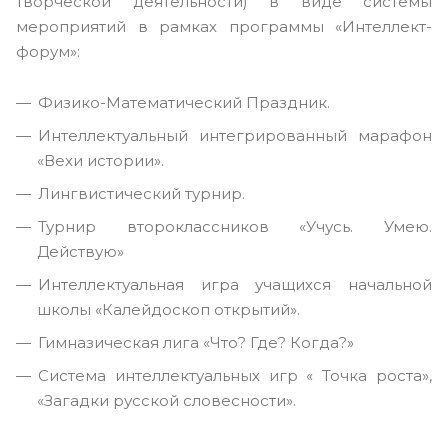
творческой деятельности) в виде системы
мероприятий в рамках программы «Интеллект-
форум»:
Физико-Математический Праздник.
Интеллектуальный интегрированный марафон
«Вехи истории».
Лингвистический турнир.
Турнир второклассников «Учусь. Умею.
Действую»
Интеллектуальная игра учащихся начальной
школы «Калейдоскоп открытий».
Гимназическая лига «Что? Где? Когда?»
Система интеллектуальных игр « Точка роста»,
«Загадки русской словесности».