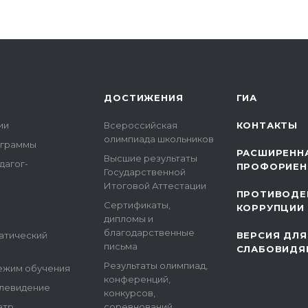
ДОСТИЖЕНИЯ
ГИА
ии
Всероссийская
КОНТАКТЫ
олимпиада школьников
ограммы
РАСШИРЕНН
Высшие результаты
дагог-
ПРОФОРИЕН
Государственной
Итоговой Аттестации
ПРОТИВОДЕ
Сертификаты,
КОРРУПЦИИ
дипломы и
благодарственные
атический
ВЕРСИЯ ДЛЯ
письма
СЛАБОВИДЯ
Результаты олимпиад,
ежим обучения
конференций,
елевидение
конкурсов,
атр
соревнований