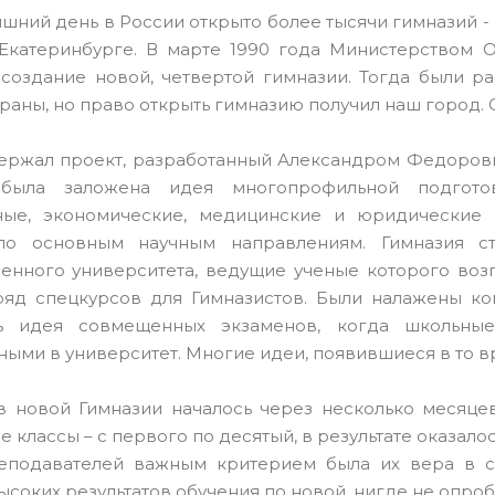
шний день в России открыто более тысячи гимназий - в
Екатеринбурге. В марте 1990 года Министерством 
 создание новой, четвертой гимназии. Тогда были 
раны, но право открыть гимназию получил наш город. 
ержал проект, разработанный Александром Федорови
была заложена идея многопрофильной подготовк
ные, экономические, медицинские и юридические
по основным научным направлениям. Гимназия с
венного университета, ведущие ученые которого воз
ряд спецкурсов для Гимназистов. Были налажены ко
сь идея совмещенных экзаменов, когда школьны
ными в университет. Многие идеи, появившиеся в то в
в новой Гимназии началось через несколько месяце
се классы – с первого по десятый, в результате оказало
еподавателей важным критерием была их вера в со
ысоких результатов обучения по новой, нигде не опр