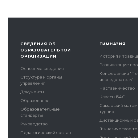
СВЕДЕНИЯ ОБ
ГИМНАЗИЯ
ОБРАЗОВАТЕЛЬНОЙ
ОРГАНИЗАЦИИ
История и традиц
Развивающие пр
Основные сведения
Конференция "Пе
Структура и органы
исследователь"
управления
Наставничество
Документы
Классы БАС
Образование
Самарский матем
Образовательные
турнир
стандарты
Дистанционный р
Руководство
Гимназическое т
Педагогический состав
Гимназический те