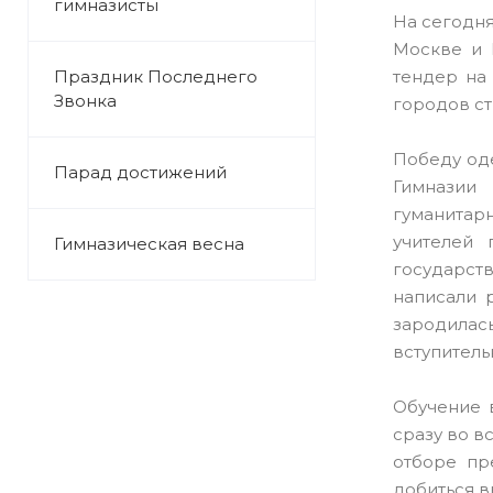
гимназисты
На сегодня
Москве и 
Праздник Последнего
тендер на
Звонка
городов ст
Победу од
Парад достижений
Гимназии 
гуманитар
учителей 
Гимназическая весна
государст
написали 
зародила
вступитель
Обучение 
сразу во в
отборе пр
добиться в