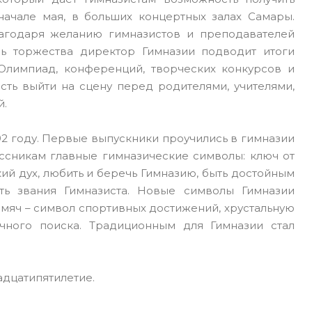
ачале мая, в больших концертных залах Самары.
агодаря желанию гимназистов и преподавателей
нь торжества директор Гимназии подводит итоги
 Олимпиад, конференций, творческих конкурсов и
сть выйти на сцену перед родителями, учителями,
й.
92 году. Первые выпускники проучились в гимназии
лассникам главные гимназические символы: ключ от
кий дух, любить и беречь Гимназию, быть достойным
ть звания Гимназиста. Новые символы Гимназии
 мяч – символ спортивных достижений, хрустальную
учного поиска. Традиционным для Гимназии стал
адцатипятилетие.