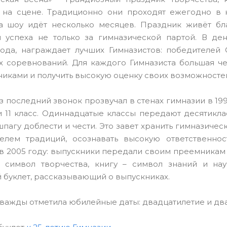
 на сцене. Традиционно они проходят ежегодно в н
а шоу идёт несколько месяцев. Праздник живёт бл
я успеха не только за гимназической партой. В де
года, награждает лучших Гимназистов: победителей
х соревнований. Для каждого Гимназиста большая че
иками и получить высокую оценку своих возможносте
 последний звонок прозвучал в стенах гимназии в 19
 и 11 класс. Одиннадцатые классы передают десятик
шпагу доблести и чести. Это завет хранить гимназичес
елем традиций, осознавать высокую ответственнос
в 2005 году: выпускники передали своим преемникам
– символ творчества, книгу – символ знаний и на
буклет, рассказывающий о выпускниках.
важды отметила юбилейные даты: двадцатилетие и дв