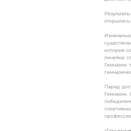
Результаты
открылись 
Изначально
существов
которые со
линейка: с
Гимназии 
гимназиче
Парад дос
Гимназии.
победител
спортивны
профессио
«Гимназич