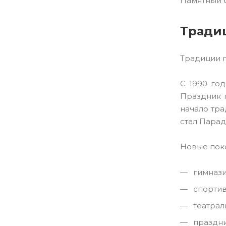
Памятный 
Тради
Традиции г
С 1990 го
Праздник п
начало тра
стал Парад
Новые поко
гимнази
спортивн
театрал
праздни