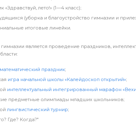
 «Здравствуй, лето!» (1—4 класс);
удящихся (уборка и благоустройство гимназии и приле
иальные итоговые линейки.
гимназии является проведение праздников, интеллек
бласти:
математический праздник
;
кая
игра начальной школы «Калейдоскоп открытий»
;
ной
интеллектуальный интегрированный марафон «Вехи
ие предметные олимпиады младших школьников;
ной
лингвистический турнир
;
о? Где? Когда?"