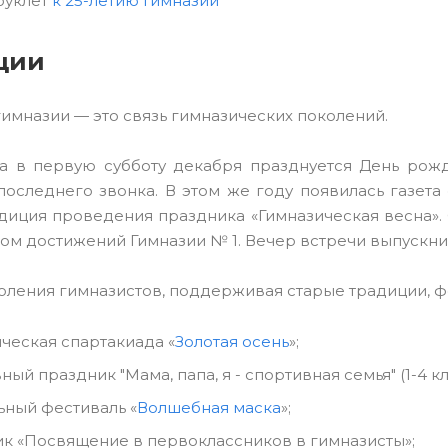
буклет
к 25-летию Гимназии
ции
имназии — это связь гимназических поколений.
да в первую субботу декабря празднуется День рожд
оследнего звонка. В этом же году появилась газета 
диция проведения праздника «Гимназическая весна».
ом достижений Гимназии № 1. Вечер встречи выпускник
ления гимназистов, поддерживая старые традиции, ф
ческая спартакиада «
Золотая осень
»;
ый праздник "Мама, папа, я - спортивная семья" (1-4 кл
ьный фестиваль «
Волшебная маска
»;
к «Посвящение в первоклассников в гимназисты»;