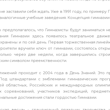
 не заставили себя ждать. Уже в 1991 году, по примеру
аналогичные учебные заведения. Концепция гимназии
 предполагалось, что Гимназисты будут заниматься не
ания Гимназии здесь появилось театральное движе
хранены и по сей день. Первая торжественная линейка
троители вручили ключ от гимназии, состоялось откр
только через две недели, когда завершились стро
ским символом преемственности.
тижений проходит с 2004 года в День Знаний. Это п
 Под штандартами с эмблемами гимназических прогр
ей областных, Российских и международных олимпиа
х соревнований, участников экспедиций, предмет
нальные достижения стали гордостью Гимназии.
еская весна» - грандиозный праздник творчества, 