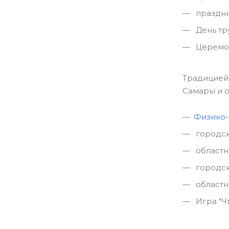
праздник
День тр
Церемон
Традицией 
Самары и о
Физико-
городс
област
городск
област
Игра "Чт