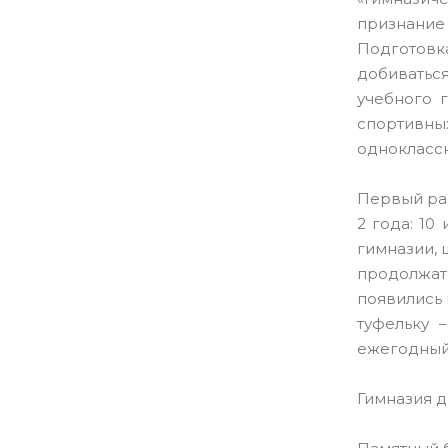
признание
Подготовк
добиватьс
учебного 
спортивны
одноклассн
Первый раз
2 года: 10
гимназии, 
продолжат
появились 
туфельку 
ежегодный 
Гимназия д