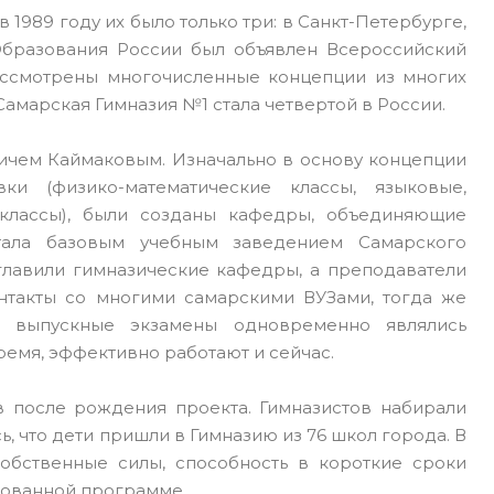
 1989 году их было только три: в Санкт-Петербурге,
Образования России был объявлен Всероссийский
рассмотрены многочисленные концепции из многих
Самарская Гимназия №1 стала четвертой в России.
чем Каймаковым. Изначально в основу концепции
и (физико-математические классы, языковые,
 классы), были созданы кафедры, объединяющие
тала базовым учебным заведением Самарского
главили гимназические кафедры, а преподаватели
нтакты со многими самарскими ВУЗами, тогда же
е выпускные экзамены одновременно являлись
ремя, эффективно работают и сейчас.
в после рождения проекта. Гимназистов набирали
сь, что дети пришли в Гимназию из 76 школ города. В
бственные силы, способность в короткие сроки
обованной программе.