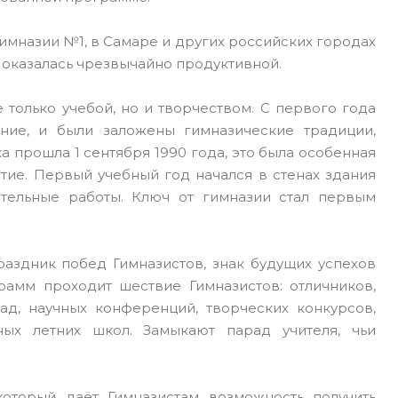
 Гимназии №1, в Самаре и других российских городах
 оказалась чрезвычайно продуктивной.
 только учебой, но и творчеством. С первого года
ние, и были заложены гимназические традиции,
 прошла 1 сентября 1990 года, это была особенная
ытие. Первый учебный год начался в стенах здания
ительные работы. Ключ от гимназии стал первым
раздник побед Гимназистов, знак будущих успехов
амм проходит шествие Гимназистов: отличников,
д, научных конференций, творческих конкурсов,
ных летних школ. Замыкают парад учителя, чьи
который даёт Гимназистам возможность получить