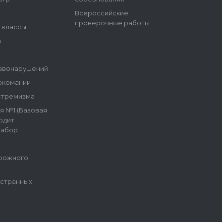
Всероссийские
проверочные работы
е классы
а
авонарушений
ркомании
стремизма
я №1 (Базовая
одит
набор
рожного
остранных