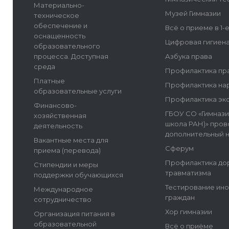
Материально-
Музей Гимназии
техническое
обеспечение и
Всё о приеме в 1-
оснащенность
Цифровая гигиен
образовательного
процесса. Доступная
Азбука права
среда
Профилактика пр
Платные
Профилактика на
образовательные услуги
Профилактика эк
Финансово-
ГБОУ СО «Гимнази
хозяйственная
школа РАН)» пров
деятельность
дополнительный 
Вакантные места для
Сферум
приема (перевода)
Профилактика до
Стипендии и меры
травматизма
поддержки обучающихся
Тестирование ин
Международное
граждан
сотрудничество
Хор гимназии
Организация питания в
образовательной
Всё о приёме