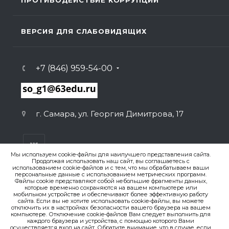
ПРОТИВОДЕЙСТВИЕ КОРРУПЦИИ
ВЕРСИЯ ДЛЯ СЛАБОВИДЯЩИХ
+7 (846) 959-54-00
г. Самара, ул. Георгия Димитрова, 17
Мы используем cookie-файлы для наилучшего представления сайта.
Продолжая использовать наш сайт, вы соглашаетесь с
использованием cookie-файлов и с тем, что мы обрабатываем ваши
персональные данные с использованием метрических программ.
ВЕРСИЯ ДЛЯ ПЕЧАТИ
Файлы cookie представляют собой небольшие фрагменты данных,
которые временно сохраняются на вашем компьютере или
ПОЛИТИКА КОНФИДЕНЦИАЛЬНОСТИ
мобильном устройстве и обеспечивают более эффективную работу
сайта. Если вы не хотите использовать cookie-файлы, вы можете
отключить их в настройках безопасности вашего браузера на вашем
компьютере. Отключение cookie-файлов Вам следует выполнить для
© 2007-2026. , ГБОУ СО «Гимназия № 1 (Базовая школа
каждого браузера и устройства, с помощью которого Вами
РАН)»
осуществляется вход на сайт. Обратите внимание, что в случае, если