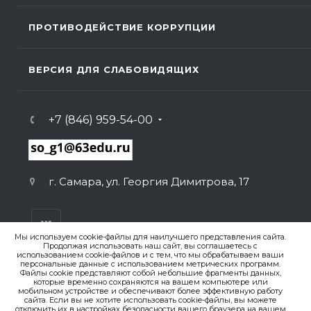
ПРОТИВОДЕЙСТВИЕ КОРРУПЦИИ
ВЕРСИЯ ДЛЯ СЛАБОВИДЯЩИХ
+7 (846) 959-54-00
г. Самара, ул. Георгия Димитрова, 17
Мы используем cookie-файлы для наилучшего представления сайта.
Продолжая использовать наш сайт, вы соглашаетесь с
использованием cookie-файлов и с тем, что мы обрабатываем ваши
персональные данные с использованием метрических программ.
ВЕРСИЯ ДЛЯ ПЕЧАТИ
Файлы cookie представляют собой небольшие фрагменты данных,
которые временно сохраняются на вашем компьютере или
ПОЛИТИКА КОНФИДЕНЦИАЛЬНОСТИ
мобильном устройстве и обеспечивают более эффективную работу
сайта. Если вы не хотите использовать cookie-файлы, вы можете
отключить их в настройках безопасности вашего браузера на вашем