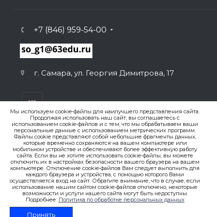
+7 (846) 959-54-00
г. Самара, ул. Георгия Димитрова, 17
Мы используем cookie-файлы для наилучшего представления сайта.
Продолжая использовать наш сайт, вы соглашаетесь с
использованием cookie-файлов и с тем, что мы обрабатываем ваши
персональные данные с использованием метрических программ.
ВЕРСИЯ ДЛЯ ПЕЧАТИ
Файлы cookie представляют собой небольшие фрагменты данных,
которые временно сохраняются на вашем компьютере или
ПОЛИТИКА КОНФИДЕНЦИАЛЬНОСТИ
мобильном устройстве и обеспечивают более эффективную работу
сайта. Если вы не хотите использовать cookie-файлы, вы можете
отключить их в настройках безопасности вашего браузера на вашем
компьютере. Отключение cookie-файлов Вам следует выполнить для
© 2007-2026. , ГБОУ СО «Гимназия № 1 (Базовая школа
каждого браузера и устройства, с помощью которого Вами
РАН)»
осуществляется вход на сайт. Обратите внимание, что в случае, если
Создание сайта
использование нашим сайтом cookie-файлов отключено, некоторые
возможности и услуги нашего сайта могут быть недоступны.
Подробнее:
Политика по обработке персональных данных
Принять