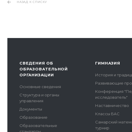
НАЗАД К СПИСКУ
СВЕДЕНИЯ ОБ
ГИМНАЗИЯ
ОБРАЗОВАТЕЛЬНОЙ
ОРГАНИЗАЦИИ
История и традиц
Развивающие пр
Основные сведения
Конференция "Пе
Структура и органы
исследователь"
управления
Наставничество
Документы
Классы БАС
Образование
Самарский матем
Образовательные
турнир
стандарты