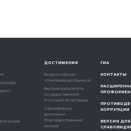
ДОСТИЖЕНИЯ
ГИА
ии
Всероссийская
КОНТАКТЫ
олимпиада школьников
ограммы
РАСШИРЕНН
Высшие результаты
дагог-
ПРОФОРИЕН
Государственной
Итоговой Аттестации
ПРОТИВОДЕ
Сертификаты,
КОРРУПЦИИ
дипломы и
благодарственные
атический
ВЕРСИЯ ДЛЯ
письма
СЛАБОВИДЯ