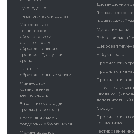
Дистанционный р
Руководство
Гимназическое т
Педагогический состав
Гимназический те
Материально-
Музей Гимназии
техническое
обеспечение и
Всё о приеме в 1-
оснащенность
Цифровая гигиен
образовательного
процесса. Доступная
Азбука права
среда
Профилактика пр
Платные
Профилактика на
образовательные услуги
Профилактика эк
Финансово-
ГБОУ СО «Гимнази
хозяйственная
школа РАН)» пров
деятельность
дополнительный 
Вакантные места для
Сферум
приема (перевода)
Профилактика до
Стипендии и меры
травматизма
поддержки обучающихся
Тестирование ин
Международное