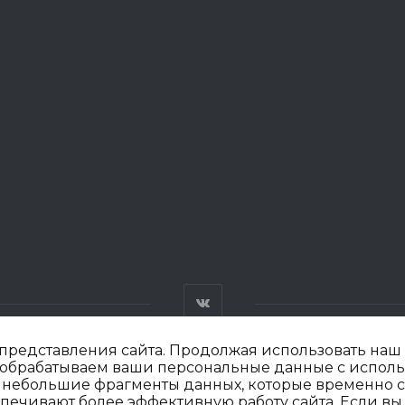
редставления сайта. Продолжая использовать наш с
мы обрабатываем ваши персональные данные с испол
й небольшие фрагменты данных, которые временно 
»
П
ечивают более эффективную работу сайта. Если вы 