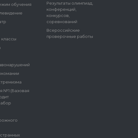
Результаты олимпиад,
ежим обучения
конференций,
елевидение
конкурсов,
атр
соревнований
Всероссийские
проверочные работы
е классы
а
авонарушений
ркомании
стремизма
я №1 (Базовая
одит
набор
рожного
остранных